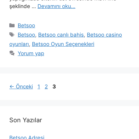
şeklinde …
Devamını oku…
Kategoriler
Betsoo
Etiketler
Betsoo
,
Betsoo canlı bahis
,
Betsoo casino
oyunları
,
Betsoo Oyun Seçenekleri
Yorum yap
Yazı
Sayfa
Sayfa
Sayfa
←
Önceki
1
2
3
dolaşımı
Son Yazılar
Betsoo Adresi