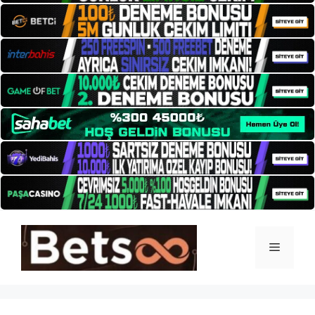
İçeriğe
atla
Menü