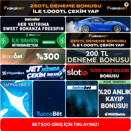
×
BETSOO GİRİŞ İÇİN TIKLAYINIZ!