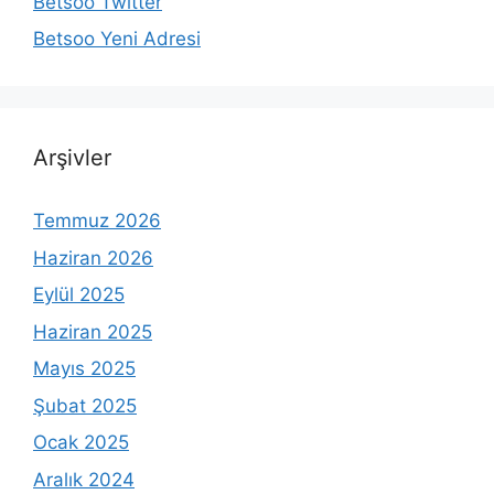
Betsoo Twitter
Betsoo Yeni Adresi
Arşivler
Temmuz 2026
Haziran 2026
Eylül 2025
Haziran 2025
Mayıs 2025
Şubat 2025
Ocak 2025
Aralık 2024