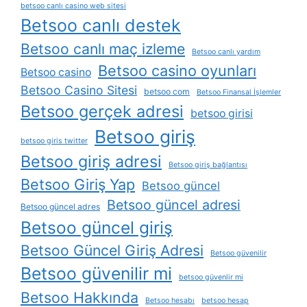
betsoo canlı casino web sitesi
Betsoo canlı destek
Betsoo canlı maç izleme
Betsoo canlı yardım
Betsoo casino oyunları
Betsoo casino
Betsoo Casino Sitesi
betsoo com
Betsoo Finansal İşlemler
Betsoo gerçek adresi
betsoo girisi
Betsoo giriş
betsoo giris twitter
Betsoo giriş adresi
Betsoo giriş bağlantısı
Betsoo Giriş Yap
Betsoo güncel
Betsoo güncel adresi
Betsoo güncel adres
Betsoo güncel giriş
Betsoo Güncel Giriş Adresi
Betsoo güvenilir
Betsoo güvenilir mi
betsoo güvenlir mi
Betsoo Hakkında
Betsoo hesabı
betsoo hesap