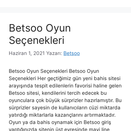
Betsoo Oyun
Seçenekleri
Haziran 1, 2021
Yazarı:
Betsoo
Betsoo Oyun Seçenekleri Betsoo Oyun
Seçenekleri Her geçtiğimiz gün yeni bahis sitesi
arayışında tespit edilenlerin favorisi haline gelen
Betsoo sitesi, kendilerini tercih edecek bu
oyunculara çok büyük sürprizler hazırlamıştır. Bu
sürprizler sayesin de kullanıcıların cüzi miktarda
yatırdığı miktarlarla kazançlarını artırmaktadır.
Oyun ya da bahis oynamak için Betsoo giriş
yaptığınızda sitenin üst evresinde mavi line