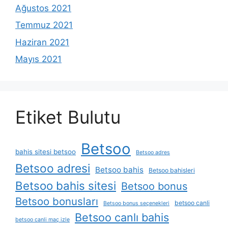
Ağustos 2021
Temmuz 2021
Haziran 2021
Mayıs 2021
Etiket Bulutu
Betsoo
bahis sitesi betsoo
Betsoo adres
Betsoo adresi
Betsoo bahis
Betsoo bahisleri
Betsoo bahis sitesi
Betsoo bonus
Betsoo bonusları
betsoo canli
Betsoo bonus seçenekleri
Betsoo canlı bahis
betsoo canli maç izle