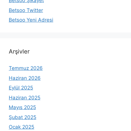
Betsoo Şikayet
Betsoo Twitter
Betsoo Yeni Adresi
Arşivler
Temmuz 2026
Haziran 2026
Eylül 2025
Haziran 2025
Mayıs 2025
Şubat 2025
Ocak 2025