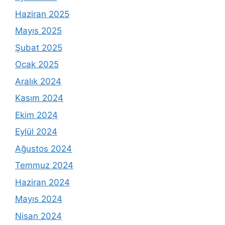
Haziran 2025
Mayıs 2025
Şubat 2025
Ocak 2025
Aralık 2024
Kasım 2024
Ekim 2024
Eylül 2024
Ağustos 2024
Temmuz 2024
Haziran 2024
Mayıs 2024
Nisan 2024