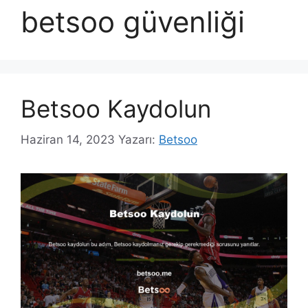
betsoo güvenliği
Betsoo Kaydolun
Haziran 14, 2023
Yazarı:
Betsoo