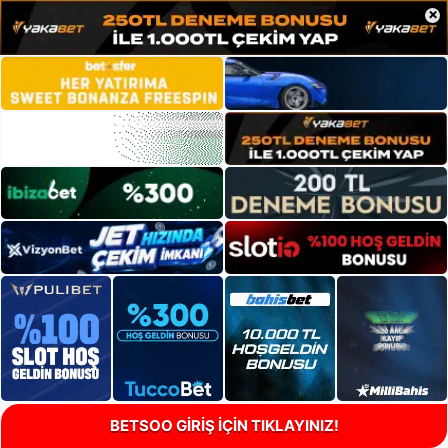
×
BETSOO GİRİŞ İÇİN TIKLAYINIZ!