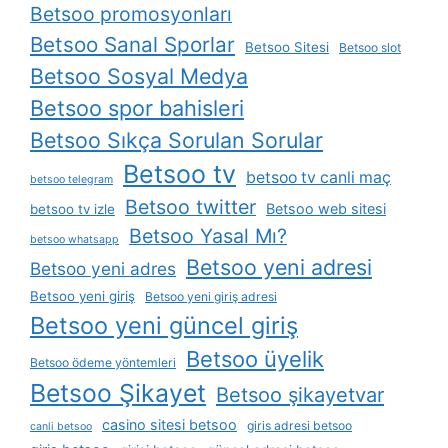
Betsoo promosyonları
Betsoo Sanal Sporlar
Betsoo Sitesi
Betsoo slot
Betsoo Sosyal Medya
Betsoo spor bahisleri
Betsoo Sıkça Sorulan Sorular
Betsoo tv
betsoo tv canli maç
betsoo telegram
Betsoo twitter
Betsoo web sitesi
betsoo tv izle
Betsoo Yasal Mı?
betsoo whatsapp
Betsoo yeni adresi
Betsoo yeni adres
Betsoo yeni giriş
Betsoo yeni giriş adresi
Betsoo yeni güncel giriş
Betsoo üyelik
Betsoo ödeme yöntemleri
Betsoo Şikayet
Betsoo şikayetvar
casino sitesi betsoo
giris adresi betsoo
canli betsoo