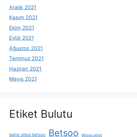
Aralık 2021
Kasım 2021
Ekim 2021
Eylül 2021
Ağustos 2021
Temmuz 2021
Haziran 2021
Mayıs 2021
Etiket Bulutu
Betsoo
bahis sitesi betsoo
Betsoo adres