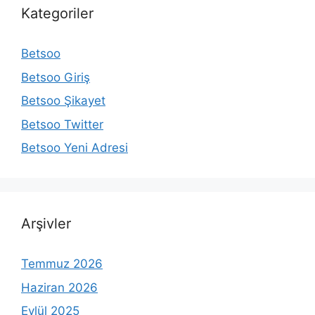
Kategoriler
Betsoo
Betsoo Giriş
Betsoo Şikayet
Betsoo Twitter
Betsoo Yeni Adresi
Arşivler
Temmuz 2026
Haziran 2026
Eylül 2025