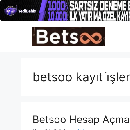
İçeriğe
atla
betsoo kayıt i̇şle
Betsoo Hesap Açma