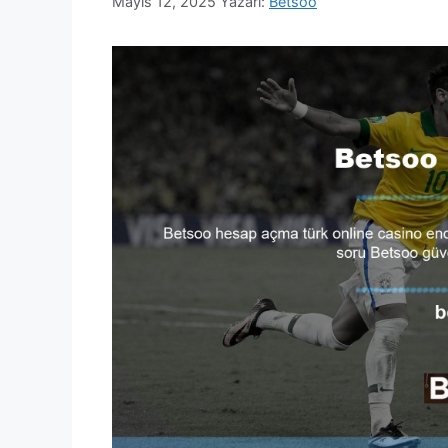
Mayıs 12, 2025
Yazarı:
Betsoo