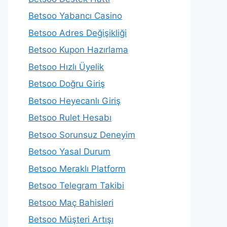
Betsoo Yabancı Casino
Betsoo Adres Değişikliği
Betsoo Kupon Hazırlama
Betsoo Hızlı Üyelik
Betsoo Doğru Giriş
Betsoo Heyecanlı Giriş
Betsoo Rulet Hesabı
Betsoo Sorunsuz Deneyim
Betsoo Yasal Durum
Betsoo Meraklı Platform
Betsoo Telegram Takibi
Betsoo Maç Bahisleri
Betsoo Müşteri Artışı