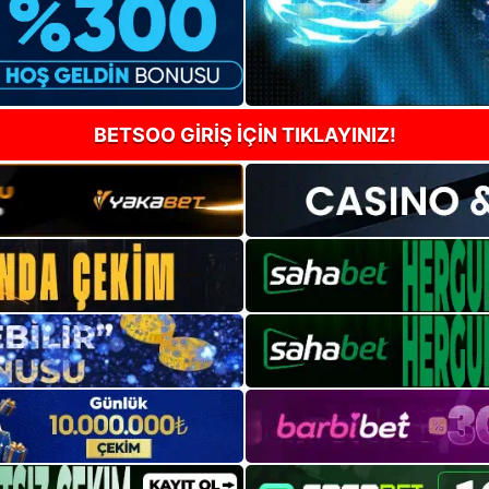
BETSOO GİRİŞ İÇİN TIKLAYINIZ!