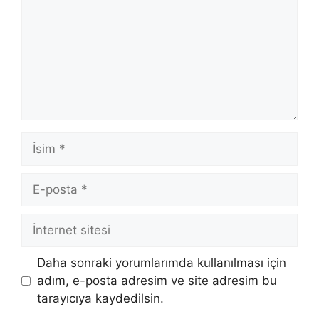
İsim
E-
posta
İnternet
sitesi
Daha sonraki yorumlarımda kullanılması için
adım, e-posta adresim ve site adresim bu
tarayıcıya kaydedilsin.