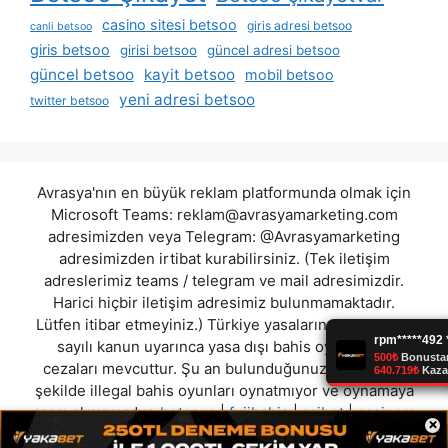
casino sitesi betsoo
giris adresi betsoo
canli betsoo
giris betsoo
girisi betsoo
güncel adresi betsoo
güncel betsoo
kayit betsoo
mobil betsoo
yeni adresi betsoo
twitter betsoo
Avrasya'nın en büyük reklam platformunda olmak için
Microsoft Teams:
reklam@avrasyamarketing.com
adresimizden veya Telegram: @Avrasyamarketing
adresimizden irtibat kurabilirsiniz. (Tek iletişim
adreslerimiz teams / telegram ve mail adresimizdir.
Harici hiçbir iletişim adresimiz bulunmamaktadır.
Lütfen itibar etmeyiniz.) Türkiye yasalarına göre 7258
sayılı kanun uyarınca yasa dışı bahis oynamanın
cezaları mevcuttur. Şu an bulunduğunuz site hiç bir
şekilde illegal bahis oyunları oynatmıyor ve oynamaya
aracı olmuyordur.
betasus
|
fujibahis
|
pribet
|
casinom
×
|
nicobahis
|
grandbetting
|
zekobet
|
favorislot