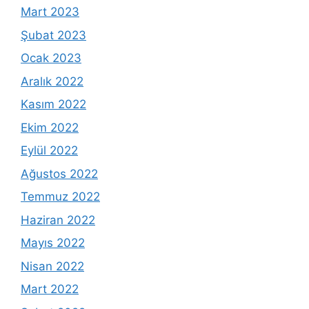
Mart 2023
Şubat 2023
Ocak 2023
Aralık 2022
Kasım 2022
Ekim 2022
Eylül 2022
Ağustos 2022
Temmuz 2022
Haziran 2022
Mayıs 2022
Nisan 2022
Mart 2022