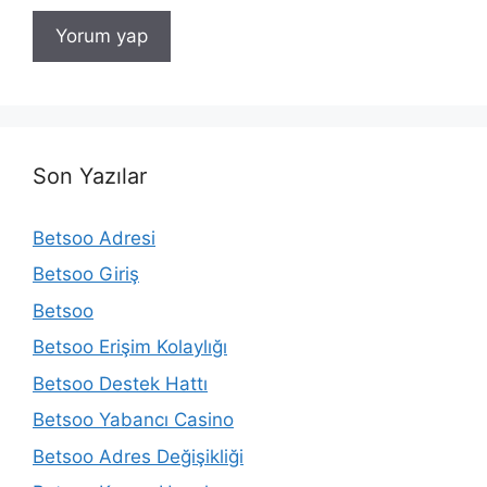
Son Yazılar
Betsoo Adresi
Betsoo Giriş
Betsoo
Betsoo Erişim Kolaylığı
Betsoo Destek Hattı
Betsoo Yabancı Casino
Betsoo Adres Değişikliği