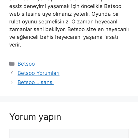
eşsiz deneyimi yaşamak için öncelikle Betsoo
web sitesine üye olmanız yeterli. Oyunda bir
rulet oyunu seçmelisiniz. O zaman heyecanlı
zamanlar seni bekliyor. Betsoo size en heyecanlı
ve eğlenceli bahis heyecanını yaşama fırsatı
verir.
Kategoriler
Betsoo
Yazı
Betsoo Yorumları
dolaşımı
Betsoo Lisansı
Yorum yapın
Yorum