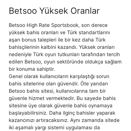
Betsoo Yüksek Oranlar
Betsoo High Rate Sportsbook, son derece
yüksek bahis oranları ve Türk standartlarını
aşan bonus talepleri ile bir kez daha Türk
bahisçilerinin kalbini kazandı. Yüksek oranları
nedeniyle Türk oyun tutkunları tarafından tercih
edilen Betsoo, oyun sektöründe oldukça sağlam
bir konuma sahiptir.
Genel olarak kullanıcıların karşılaştığı sorun
bahis sitelerine olan güvendir. Öte yandan
Betsoo bahis sitesi, kullanıcılarına tam bir
güvenle hizmet vermektedir. Bu sayede bahis
sitesine üye olarak güvenle bahis oynamaya
başlayabilirsiniz. Daha ilginç bahisler yaparak
kazancınızı artıracaksınız. Aynı zamanda sitede
iki aşamalı yargı sistemi uygulaması da