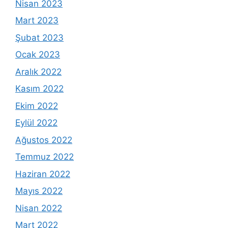
Nisan 2023
Mart 2023
Şubat 2023
Ocak 2023
Aralık 2022
Kasım 2022
Ekim 2022
Eylül 2022
Ağustos 2022
Temmuz 2022
Haziran 2022
Mayıs 2022
Nisan 2022
Mart 2022