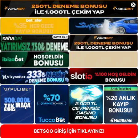
×
BETSOO GİRİŞ İÇİN TIKLAYINIZ!