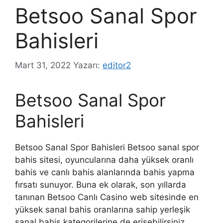
Betsoo Sanal Spor
Bahisleri
Mart 31, 2022
Yazarı:
editor2
Betsoo Sanal Spor
Bahisleri
Betsoo Sanal Spor Bahisleri Betsoo sanal spor
bahis sitesi, oyuncularına daha yüksek oranlı
bahis ve canlı bahis alanlarında bahis yapma
fırsatı sunuyor. Buna ek olarak, son yıllarda
tanınan Betsoo Canlı Casino web sitesinde en
yüksek sanal bahis oranlarına sahip yerleşik
sanal bahis kategorilerine de erişebilirsiniz.