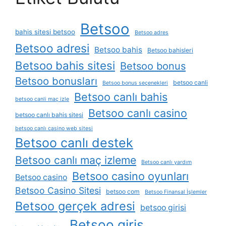
Betsoo
bahis sitesi betsoo
Betsoo adres
Betsoo adresi
Betsoo bahis
Betsoo bahisleri
Betsoo bahis sitesi
Betsoo bonus
Betsoo bonusları
betsoo canli
Betsoo bonus seçenekleri
Betsoo canlı bahis
betsoo canli maç izle
Betsoo canlı casino
betsoo canlı bahis sitesi
betsoo canlı casino web sitesi
Betsoo canlı destek
Betsoo canlı maç izleme
Betsoo canlı yardım
Betsoo casino oyunları
Betsoo casino
Betsoo Casino Sitesi
betsoo com
Betsoo Finansal İşlemler
Betsoo gerçek adresi
betsoo girisi
Betsoo giriş