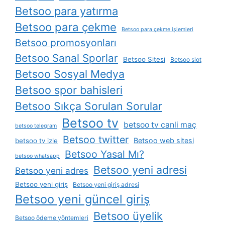
Betsoo para yatırma
Betsoo para çekme
Betsoo para çekme işlemleri
Betsoo promosyonları
Betsoo Sanal Sporlar
Betsoo Sitesi
Betsoo slot
Betsoo Sosyal Medya
Betsoo spor bahisleri
Betsoo Sıkça Sorulan Sorular
Betsoo tv
betsoo tv canli maç
betsoo telegram
Betsoo twitter
Betsoo web sitesi
betsoo tv izle
Betsoo Yasal Mı?
betsoo whatsapp
Betsoo yeni adresi
Betsoo yeni adres
Betsoo yeni giriş
Betsoo yeni giriş adresi
Betsoo yeni güncel giriş
Betsoo üyelik
Betsoo ödeme yöntemleri