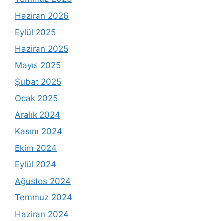
Haziran 2026
Eylül 2025
Haziran 2025
Mayıs 2025
Şubat 2025
Ocak 2025
Aralık 2024
Kasım 2024
Ekim 2024
Eylül 2024
Ağustos 2024
Temmuz 2024
Haziran 2024