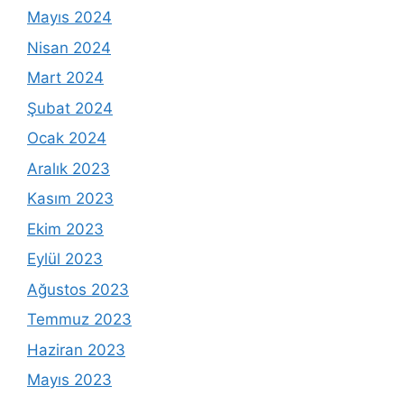
Mayıs 2024
Nisan 2024
Mart 2024
Şubat 2024
Ocak 2024
Aralık 2023
Kasım 2023
Ekim 2023
Eylül 2023
Ağustos 2023
Temmuz 2023
Haziran 2023
Mayıs 2023