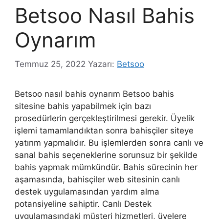
Betsoo Nasıl Bahis
Oynarım
Temmuz 25, 2022
Yazarı:
Betsoo
Betsoo nasıl bahis oynarım Betsoo bahis
sitesine bahis yapabilmek için bazı
prosedürlerin gerçekleştirilmesi gerekir. Üyelik
işlemi tamamlandıktan sonra bahisçiler siteye
yatırım yapmalıdır. Bu işlemlerden sonra canlı ve
sanal bahis seçeneklerine sorunsuz bir şekilde
bahis yapmak mümkündür. Bahis sürecinin her
aşamasında, bahisçiler web sitesinin canlı
destek uygulamasından yardım alma
potansiyeline sahiptir. Canlı Destek
uygulamasındaki müşteri hizmetleri, üyelere