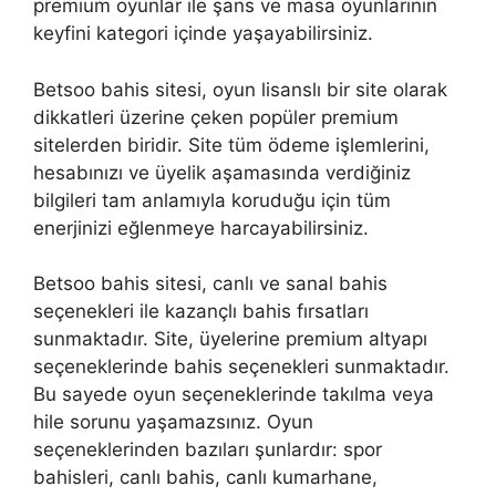
premium oyunlar ile şans ve masa oyunlarının
keyfini kategori içinde yaşayabilirsiniz.
Betsoo bahis sitesi, oyun lisanslı bir site olarak
dikkatleri üzerine çeken popüler premium
sitelerden biridir. Site tüm ödeme işlemlerini,
hesabınızı ve üyelik aşamasında verdiğiniz
bilgileri tam anlamıyla koruduğu için tüm
enerjinizi eğlenmeye harcayabilirsiniz.
Betsoo bahis sitesi, canlı ve sanal bahis
seçenekleri ile kazançlı bahis fırsatları
sunmaktadır. Site, üyelerine premium altyapı
seçeneklerinde bahis seçenekleri sunmaktadır.
Bu sayede oyun seçeneklerinde takılma veya
hile sorunu yaşamazsınız. Oyun
seçeneklerinden bazıları şunlardır: spor
bahisleri, canlı bahis, canlı kumarhane,