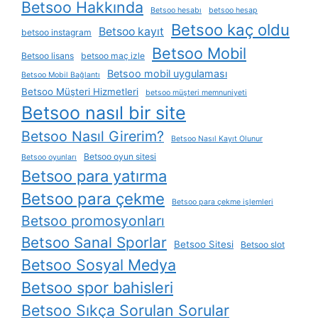
Betsoo Hakkında
Betsoo hesabı
betsoo hesap
Betsoo kaç oldu
Betsoo kayıt
betsoo instagram
Betsoo Mobil
Betsoo lisans
betsoo maç izle
Betsoo mobil uygulaması
Betsoo Mobil Bağlantı
Betsoo Müşteri Hizmetleri
betsoo müşteri memnuniyeti
Betsoo nasıl bir site
Betsoo Nasıl Girerim?
Betsoo Nasıl Kayıt Olunur
Betsoo oyun sitesi
Betsoo oyunları
Betsoo para yatırma
Betsoo para çekme
Betsoo para çekme işlemleri
Betsoo promosyonları
Betsoo Sanal Sporlar
Betsoo Sitesi
Betsoo slot
Betsoo Sosyal Medya
Betsoo spor bahisleri
Betsoo Sıkça Sorulan Sorular