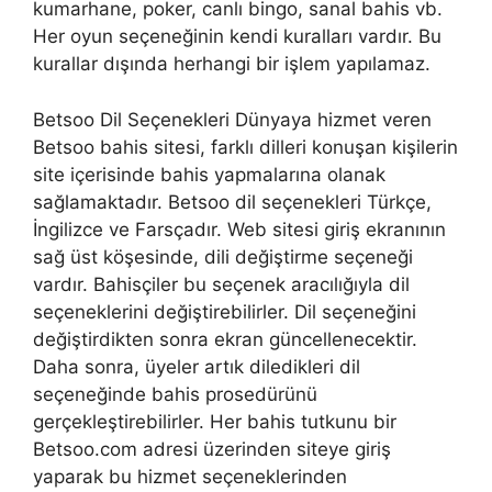
kumarhane, poker, canlı bingo, sanal bahis vb.
Her oyun seçeneğinin kendi kuralları vardır. Bu
kurallar dışında herhangi bir işlem yapılamaz.
Betsoo Dil Seçenekleri Dünyaya hizmet veren
Betsoo bahis sitesi, farklı dilleri konuşan kişilerin
site içerisinde bahis yapmalarına olanak
sağlamaktadır. Betsoo dil seçenekleri Türkçe,
İngilizce ve Farsçadır. Web sitesi giriş ekranının
sağ üst köşesinde, dili değiştirme seçeneği
vardır. Bahisçiler bu seçenek aracılığıyla dil
seçeneklerini değiştirebilirler. Dil seçeneğini
değiştirdikten sonra ekran güncellenecektir.
Daha sonra, üyeler artık diledikleri dil
seçeneğinde bahis prosedürünü
gerçekleştirebilirler. Her bahis tutkunu bir
Betsoo.com adresi üzerinden siteye giriş
yaparak bu hizmet seçeneklerinden