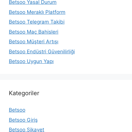
Betsoo Yasal Durum
Betsoo Meraklı Platform
Betsoo Telegram Takibi
Betsoo Maç Bahisleri
Betsoo Müşteri Artışı
Betsoo Endüstri Güvenilirliği
Betsoo Uygun Yapı
Kategoriler
Betsoo
Betsoo Giriş
Betsoo Şikayet