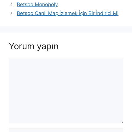
Yazı
Betsoo Monopoly
dolaşımı
Betsoo Canlı Maç İzlemek İçin Bir İndirici Mi
Yorum yapın
Yorum
İsim