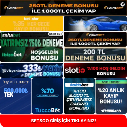
×
BETSOO GİRİŞ İÇİN TIKLAYINIZ!