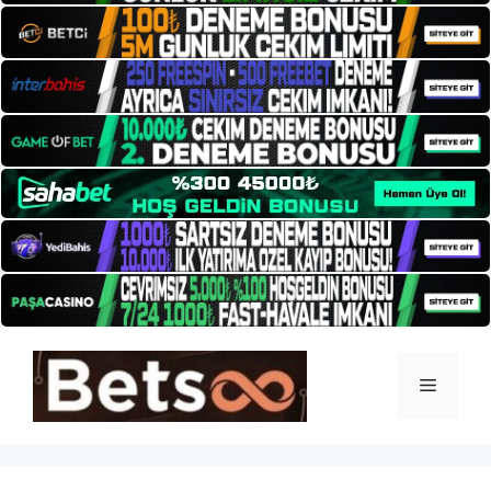
İçeriğe
atla
Menü