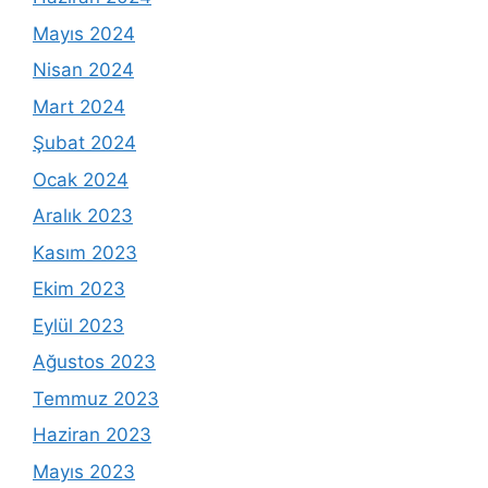
Mayıs 2024
Nisan 2024
Mart 2024
Şubat 2024
Ocak 2024
Aralık 2023
Kasım 2023
Ekim 2023
Eylül 2023
Ağustos 2023
Temmuz 2023
Haziran 2023
Mayıs 2023