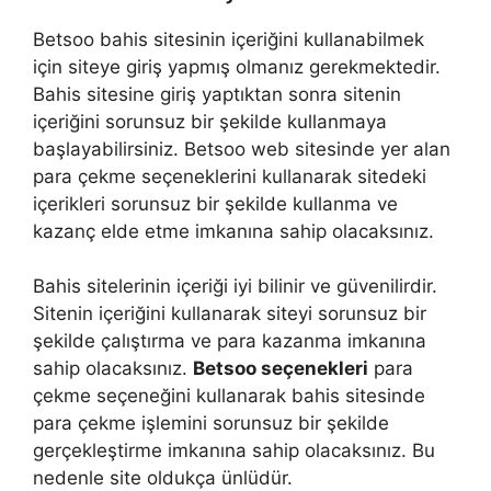
Betsoo bahis sitesinin içeriğini kullanabilmek
için siteye giriş yapmış olmanız gerekmektedir.
Bahis sitesine giriş yaptıktan sonra sitenin
içeriğini sorunsuz bir şekilde kullanmaya
başlayabilirsiniz. Betsoo web sitesinde yer alan
para çekme seçeneklerini kullanarak sitedeki
içerikleri sorunsuz bir şekilde kullanma ve
kazanç elde etme imkanına sahip olacaksınız.
Bahis sitelerinin içeriği iyi bilinir ve güvenilirdir.
Sitenin içeriğini kullanarak siteyi sorunsuz bir
şekilde çalıştırma ve para kazanma imkanına
sahip olacaksınız.
Betsoo seçenekleri
para
çekme seçeneğini kullanarak bahis sitesinde
para çekme işlemini sorunsuz bir şekilde
gerçekleştirme imkanına sahip olacaksınız. Bu
nedenle site oldukça ünlüdür.