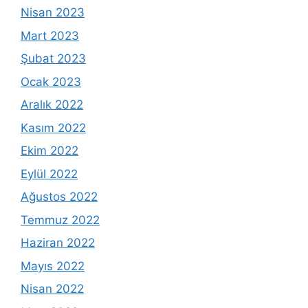
Nisan 2023
Mart 2023
Şubat 2023
Ocak 2023
Aralık 2022
Kasım 2022
Ekim 2022
Eylül 2022
Ağustos 2022
Temmuz 2022
Haziran 2022
Mayıs 2022
Nisan 2022