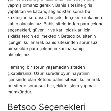
yapmış olmanız gerekir. Bahis sitesine giriş
yaptıktan ve kazanç sağladıktan sonra bu
kazançları sorunsuz bir şekilde çekme imkanına
sahip olacaksınız. Bahis sitelerinden para çekme
seçenekleri, güvenilir ve karlı oldukları için
sıklıkla tercih edilmektedir. Betsoo bu sitenin
içeriğini kullanarak bahis sitesinden sorunsuz
bir şekilde para çekme imkanına sahip
olacaksınız.
Herhangi bir sorun yaşamadan siteden
çıkabilirsiniz. Uzun süredir oyun hayatının
içerisinde olan Betsoo bahis sitesini kullanarak
bu sitede sorunsuz bir şekilde işlem yapmak
mümkündür.
Betsoo Seçenekleri