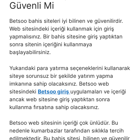
Güvenli Mi
Betsoo bahis siteleri iyi bilinen ve güvenilirdir.
Web sitesindeki içeriği kullanmak için giriş
yapmalısınız. Bir bahis sitesine giriş yaptıktan
sonra sitenin içeriğini kullanmaya
başlayabilirsiniz.
Yukarıdaki para yatırma seçeneklerini kullanarak
siteye sorunsuz bir şekilde yatırım yapma
imkanına sahip olacaksınız. Betsoo web
sitesindeki
Betsoo giriş
uygulamaları ve içeriği
ancak web sitesine giriş yaptıktan sonra
kullanma fırsatına sahip olacaksınız.
Betsoo web sitesinin içeriği çok ünlüdür. Bu
nedenle kumarbazlar tarafından sıklıkla tercih
edilmektedir. Bu bahis sitesi, bilinen ve güvenilir