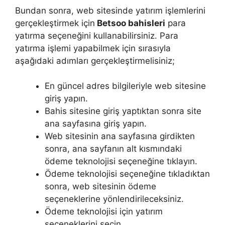
Bundan sonra, web sitesinde yatırım işlemlerini
gerçekleştirmek için
Betsoo bahisleri
para
yatırma seçeneğini kullanabilirsiniz. Para
yatırma işlemi yapabilmek için sırasıyla
aşağıdaki adımları gerçekleştirmelisiniz;
En güncel adres bilgileriyle web sitesine
giriş yapın.
Bahis sitesine giriş yaptıktan sonra site
ana sayfasına giriş yapın.
Web sitesinin ana sayfasına girdikten
sonra, ana sayfanın alt kısmındaki
ödeme teknolojisi seçeneğine tıklayın.
Ödeme teknolojisi seçeneğine tıkladıktan
sonra, web sitesinin ödeme
seçeneklerine yönlendirileceksiniz.
Ödeme teknolojisi için yatırım
seçeneklerini seçin.