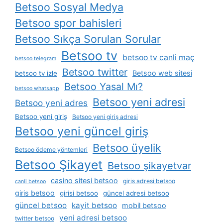
Betsoo Sosyal Medya
Betsoo spor bahisleri
Betsoo Sıkça Sorulan Sorular
Betsoo tv
betsoo tv canli maç
betsoo telegram
Betsoo twitter
Betsoo web sitesi
betsoo tv izle
Betsoo Yasal Mı?
betsoo whatsapp
Betsoo yeni adresi
Betsoo yeni adres
Betsoo yeni giriş
Betsoo yeni giriş adresi
Betsoo yeni güncel giriş
Betsoo üyelik
Betsoo ödeme yöntemleri
Betsoo Şikayet
Betsoo şikayetvar
casino sitesi betsoo
giris adresi betsoo
canli betsoo
giris betsoo
girisi betsoo
güncel adresi betsoo
güncel betsoo
kayit betsoo
mobil betsoo
yeni adresi betsoo
twitter betsoo