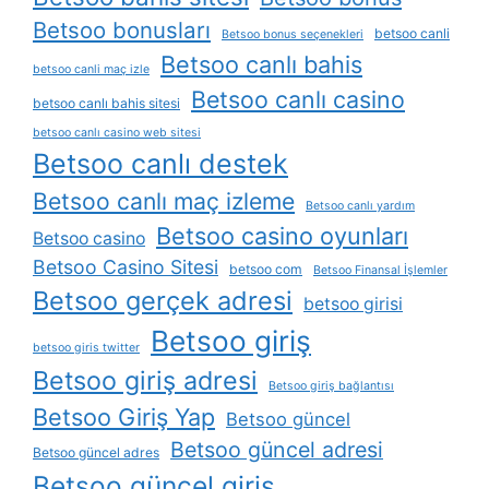
Betsoo bonusları
betsoo canli
Betsoo bonus seçenekleri
Betsoo canlı bahis
betsoo canli maç izle
Betsoo canlı casino
betsoo canlı bahis sitesi
betsoo canlı casino web sitesi
Betsoo canlı destek
Betsoo canlı maç izleme
Betsoo canlı yardım
Betsoo casino oyunları
Betsoo casino
Betsoo Casino Sitesi
betsoo com
Betsoo Finansal İşlemler
Betsoo gerçek adresi
betsoo girisi
Betsoo giriş
betsoo giris twitter
Betsoo giriş adresi
Betsoo giriş bağlantısı
Betsoo Giriş Yap
Betsoo güncel
Betsoo güncel adresi
Betsoo güncel adres
Betsoo güncel giriş