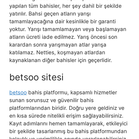
yapılan tüm bahisler, her şey dahil bir şekilde
yatırılır. Bahsi geçen atların yarışı
tamamlayacağına dair kesinlikle bir garanti
yoktur. Yarışı tamamlamayan veya başlamayan
atların ücreti iade edilmez. Yarış öncesi son
karardan sonra yarışmayan atlar yarışa
katılamaz. Netties, koşmayan atlardan
kaynaklanan diğer bahisler için geçerlidir.
betsoo sitesi
betsoo
bahis platformu, kapsamlı hizmetler
sunan sorunsuz ve güvenilir bahis
platformlarından biridir. Doğru yere geldiniz ve
en kısa sürede nitelikli erişim sağlayabilirsiniz.
Kayıt adımlarını hemen tamamlayarak, etkileyici
bir şekilde tasarlanmış bu bahis platformundan