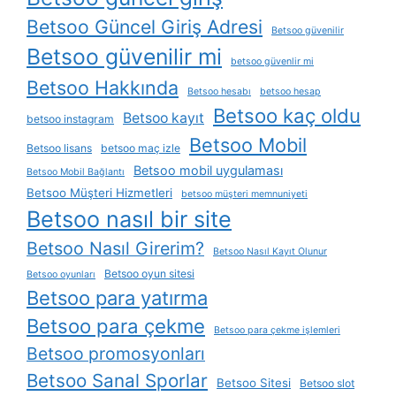
Betsoo Güncel Giriş Adresi
Betsoo güvenilir
Betsoo güvenilir mi
betsoo güvenlir mi
Betsoo Hakkında
Betsoo hesabı
betsoo hesap
Betsoo kaç oldu
Betsoo kayıt
betsoo instagram
Betsoo Mobil
Betsoo lisans
betsoo maç izle
Betsoo mobil uygulaması
Betsoo Mobil Bağlantı
Betsoo Müşteri Hizmetleri
betsoo müşteri memnuniyeti
Betsoo nasıl bir site
Betsoo Nasıl Girerim?
Betsoo Nasıl Kayıt Olunur
Betsoo oyun sitesi
Betsoo oyunları
Betsoo para yatırma
Betsoo para çekme
Betsoo para çekme işlemleri
Betsoo promosyonları
Betsoo Sanal Sporlar
Betsoo Sitesi
Betsoo slot