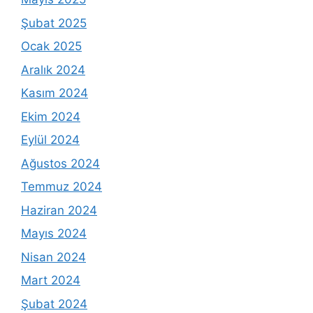
Şubat 2025
Ocak 2025
Aralık 2024
Kasım 2024
Ekim 2024
Eylül 2024
Ağustos 2024
Temmuz 2024
Haziran 2024
Mayıs 2024
Nisan 2024
Mart 2024
Şubat 2024