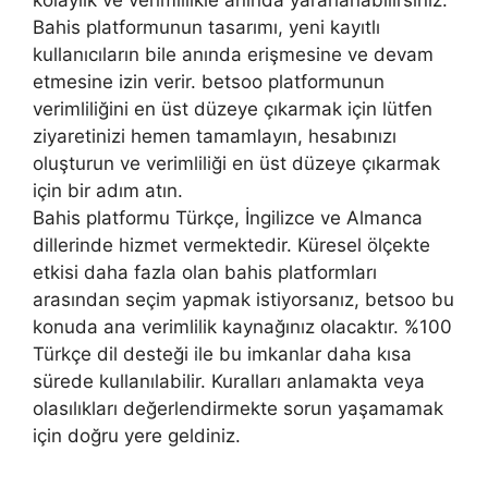
kolaylık ve verimlilikle anında yararlanabilirsiniz.
Bahis platformunun tasarımı, yeni kayıtlı
kullanıcıların bile anında erişmesine ve devam
etmesine izin verir. betsoo platformunun
verimliliğini en üst düzeye çıkarmak için lütfen
ziyaretinizi hemen tamamlayın, hesabınızı
oluşturun ve verimliliği en üst düzeye çıkarmak
için bir adım atın.
Bahis platformu Türkçe, İngilizce ve Almanca
dillerinde hizmet vermektedir. Küresel ölçekte
etkisi daha fazla olan bahis platformları
arasından seçim yapmak istiyorsanız, betsoo bu
konuda ana verimlilik kaynağınız olacaktır. %100
Türkçe dil desteği ile bu imkanlar daha kısa
sürede kullanılabilir. Kuralları anlamakta veya
olasılıkları değerlendirmekte sorun yaşamamak
için doğru yere geldiniz.