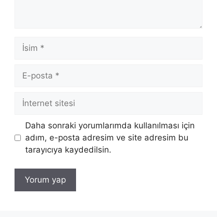
İsim
E-
posta
İnternet
sitesi
Daha sonraki yorumlarımda kullanılması için
adım, e-posta adresim ve site adresim bu
tarayıcıya kaydedilsin.